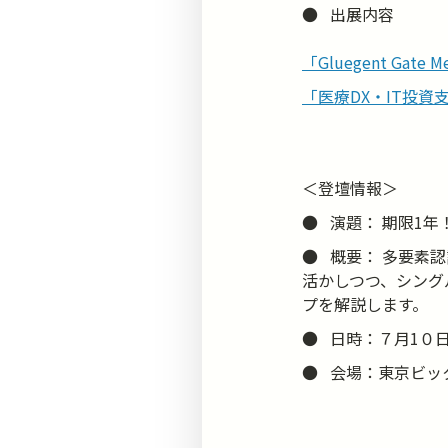
● 出展内容
「Gluegent Gate M
「医療DX・IT投資
＜登壇情報＞
● 演題： 期限1
● 概要： 多要素
活かしつつ、シング
プを解説します。
● 日時：７月1０日
● 会場：東京ビッ